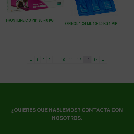
FRONTLINE C 3 PIP 20-40 KG
EFFINOL 1,34 ML 10-20 KG 1 PIP
←
1
2
3
…
10
11
12
13
14
→
¿QUIERES QUE HABLEMOS? CONTACTA CON
NOSOTROS.