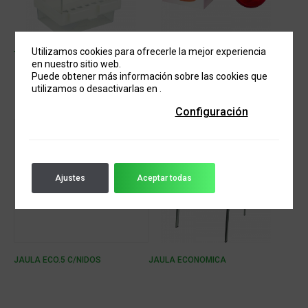
Utilizamos cookies para ofrecerle la mejor experiencia
TOLVA COMEDERO PÁJAROS
BOMBILLA INFRARROJO 100W BC
en nuestro sitio web.
Puede obtener más información sobre las cookies que
utilizamos o desactivarlas en
.
Configuración
Ajustes
Aceptar todas
JAULA ECO.5 C/NIDOS
JAULA ECONOMICA