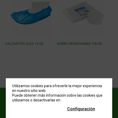
CALZAS PVC AZUL 10 UD
GORRO DESHECHABLE 100 UD
Utilizamos cookies para ofrecerle la mejor experiencia
en nuestro sitio web.
Puede obtener más información sobre las cookies que
utilizamos o desactivarlas en
.
Configuración
¿QUIERES QUE HABLEMOS? CONTACTA CON