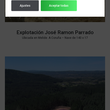
Ajustes
Aceptar todas
Explotación José Ramon Parrado
Ubicada en Melide. A Coruña –
Nave de 140 x 17