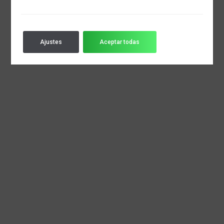
Acceso Empleados
|
Política de cookies
|
Política de privacidad
|
Aviso Legal
Ajustes
Aceptar todas